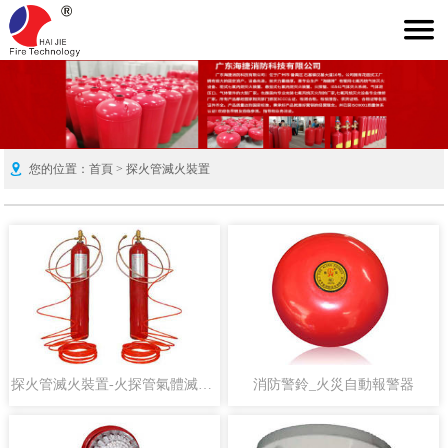

消防器材設備
消防工程案例
消防解決方案
海捷消防
生產環境
新聞中心
廠房設備
技術支持
公司簡介
聯系我們
您的位置：
首頁
>
探火管滅火裝置
探火管滅火裝置-火探管氣體滅火系統
消防警鈴_火災自動報警器