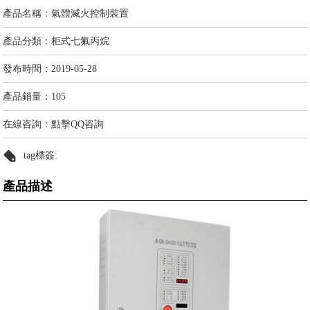
產品名稱：
氣體滅火控制裝置
產品分類：柜式七氟丙烷
發布時間：2019-05-28
產品銷量：105
在線咨詢：
點擊QQ咨詢
tag標簽:
產品描述